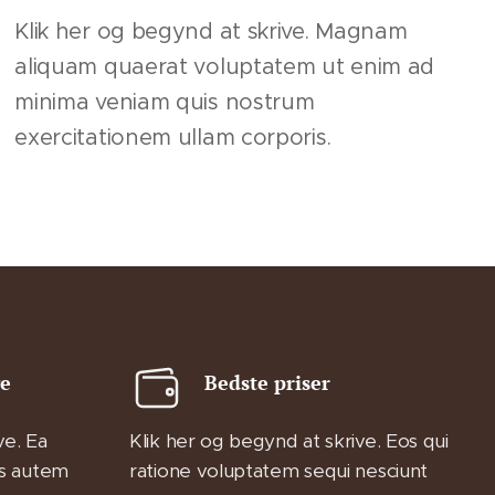
Klik her og begynd at skrive. Magnam
aliquam quaerat voluptatem ut enim ad
minima veniam quis nostrum
exercitationem ullam corporis.
ge
Bedste priser
ve. Ea
Klik her og begynd at skrive. Eos qui
s autem
ratione voluptatem sequi nesciunt