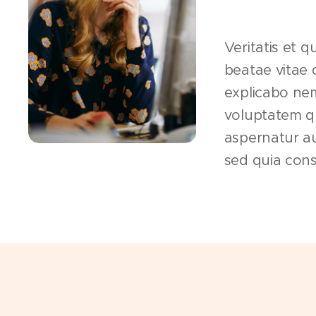
⭐⭐⭐⭐⭐
Veritatis et q
beatae vitae 
explicabo ne
voluptatem qu
aspernatur au
sed quia con