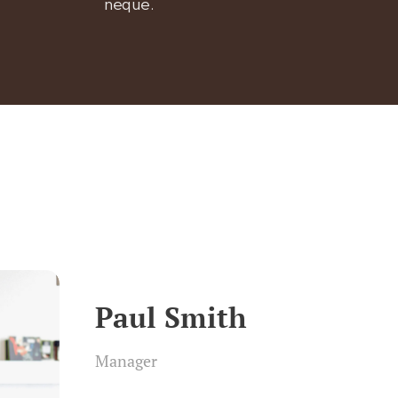
neque.
Paul Smith​
Manager