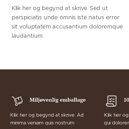
Klik her og begynd at skrive. Sed ut
perspiciatis unde omnis iste natus error
sit voluptatem accusantium doloremque
laudantium.
Miljøvenlig emballage
10
Klik her og begynd at skrive. Ad
Klik her og
minima veniam quis nostrum
qui dolore