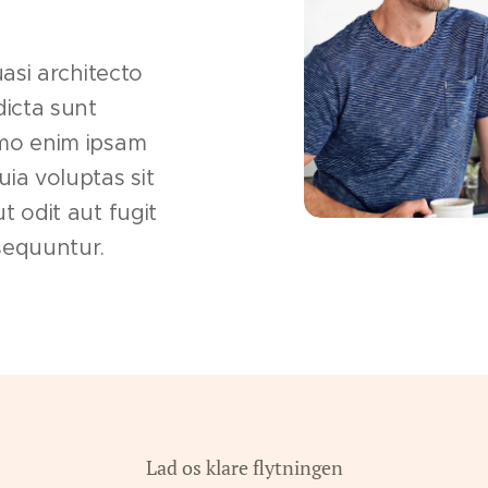
uasi architecto
dicta sunt
mo enim ipsam
ia voluptas sit
t odit aut fugit
sequuntur.
Lad os klare flytningen